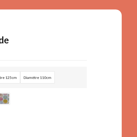
ade
tre 125cm
Diamètre 110cm