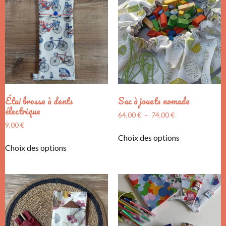
Étui brosse à dents
Sac à jouets nomade
électrique
64,00
€
–
74,00
€
9,00
€
Choix des options
Choix des options