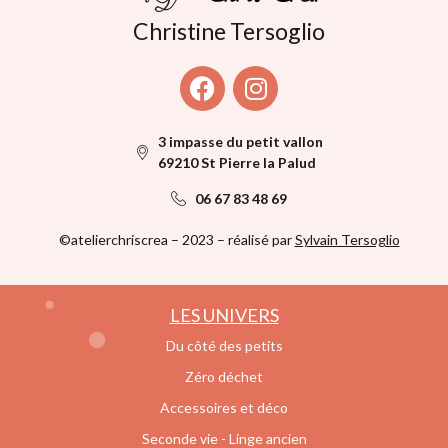
Christine Tersoglio
3 impasse du petit vallon
69210 St Pierre la Palud
06 67 83 48 69
©atelierchriscrea – 2023 – réalisé par
Sylvain Tersoglio
LES UNIVERS
Du côté des petits
Zéro déchet
Accessoires et déco
Seconde vie - Linge ancien