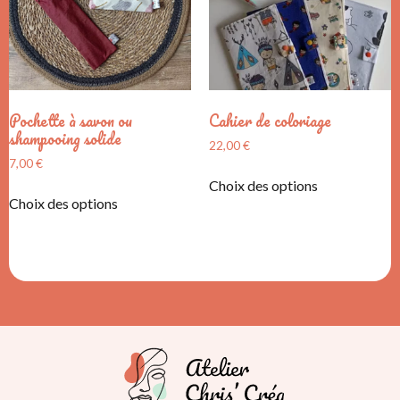
Pochette à savon ou
Cahier de coloriage
shampooing solide
22,00
€
7,00
€
Choix des options
Choix des options