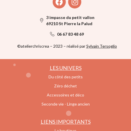
3 impasse du petit vallon
69210 St Pierre la Palud
06 67 83 48 69
©atelierchriscrea – 2023 – réalisé par
Sylvain Tersoglio
LES UNIVERS
Du côté des petits
Zéro déchet
Accessoires et déco
Seconde vie - Linge ancien
LIENS IMPORTANTS
La boutique