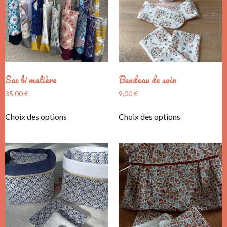
Sac bi matière
Bandeau de soin
35,00
€
9,00
€
Choix des options
Choix des options