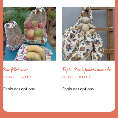
Sac filet vrac
Tapis-Sac à jouets nomade
10,00
€
–
16,00
€
74,00
€
–
84,00
€
Choix des options
Choix des options